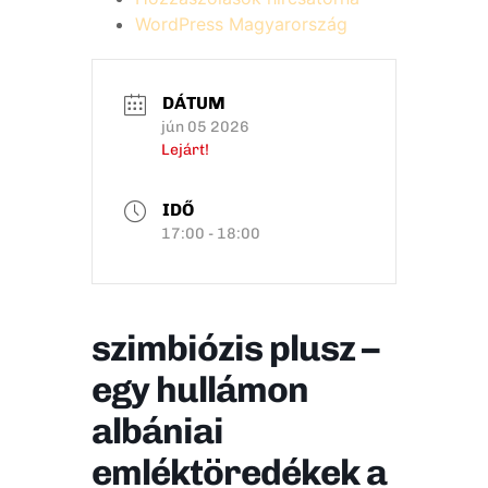
WordPress Magyarország
DÁTUM
jún 05 2026
Lejárt!
IDŐ
17:00 - 18:00
szimbiózis plusz –
egy hullámon
albániai
emléktöredékek a