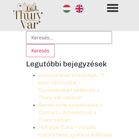
Legutóbbi bejegyzések
Fúvószenével köszöntjük 75
éves városunkat –
Fúvószenekari találkozó a
Thury-vár udvarán
Barokkzenei kalandzások a
Concerto Armonicoval a
Thury-várban
Hufnágel Erika – vizuális
kultúra tanár, grafikus kiállítása