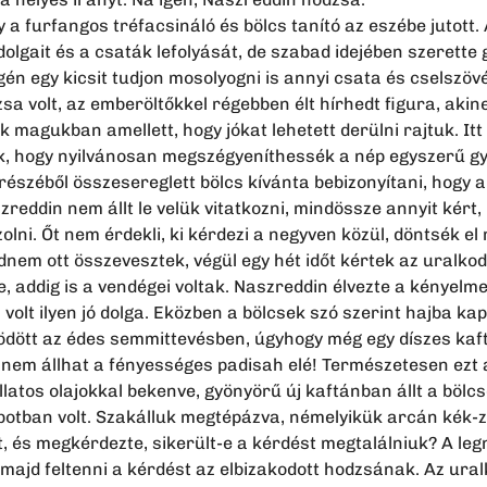
 a furfangos tréfacsináló és bölcs tanító az eszébe jutott.
 dolgait és a csaták lefolyását, de szabad idejében szerette 
gén egy kicsit tudjon mosolyogni is annyi csata és cselszöv
sa volt, az emberöltőkkel régebben élt hírhedt figura, aki
 magukban amellett, hogy jókat lehetett derülni rajtuk. Itt
ek, hogy nyilvánosan megszégyeníthessék a nép egyszerű g
részéből összesereglett bölcs kívánta bebizonyítani, hogy 
eddin nem állt le velük vitatkozni, mindössze annyit kért,
olni. Őt nem érdekli, ki kérdezi a negyven közül, döntsék el
m ott összevesztek, végül egy hét időt kértek az uralkodót
, addig is a vendégei voltak. Naszreddin élvezte a kényelm
 volt ilyen jó dolga. Eközben a bölcsek szó szerint hajba ka
ödött az édes semmittevésben, úgyhogy még egy díszes kaftán
nem állhat a fényességes padisah elé! Természetesen ezt a 
llatos olajokkal bekenve, gyönyörű új kaftánban állt a bölc
otban volt. Szakálluk megtépázva, némelyikük arcán kék-zöl
t, és megkérdezte, sikerült-e a kérdést megtalálniuk? A le
ja majd feltenni a kérdést az elbizakodott hodzsának. Az ural