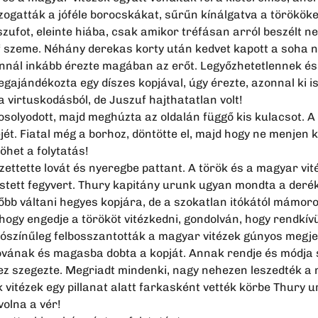
szogatták a jóféle borocskákat, sűrűn kínálgatva a törökök
szufot, eleinte hiába, csak amikor tréfásan arról beszélt n
uf szeme. Néhány derekas korty után kedvet kapott a soha 
nnál inkább érezte magában az erőt. Legyőzhetetlennek é
ajándékozta egy díszes kopjával, úgy érezte, azonnal ki is
a virtuskodásból, de Juszuf hajthatatlan volt!
solyodott, majd meghúzta az oldalán függő kis kulacsot. A
jét. Fiatal még a borhoz, döntötte el, majd hogy ne menjen 
öhet a folytatás!
ezettette lovát és nyeregbe pattant. A török és a magyar vi
festett fegyvert. Thury kapitány urunk ugyan mondta a deré
bb váltani hegyes kopjára, de a szokatlan itókától mámoros
gy engedje a törököt vitézkedni, gondolván, hogy rendkívül
alószínűleg felbosszantották a magyar vitézek gúnyos megj
ovának és magasba dobta a kopját. Annak rendje és módja s
ghez szegezte. Megriadt mindenki, nagy nehezen leszedték a
 vitézek egy pillanat alatt farkasként vették körbe Thury u
volna a vér!