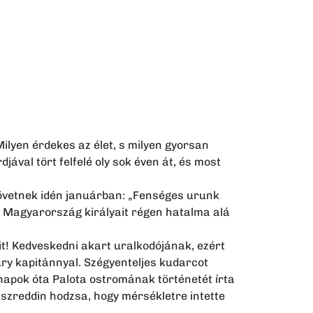
Milyen érdekes az élet, s milyen gyorsan
ával tört felfelé oly sok éven át, és most
követnek idén januárban: „Fenséges urunk
 s Magyarország királyait régen hatalma alá
t! Kedveskedni akart uralkodójának, ezért
ury kapitánnyal. Szégyenteljes kudarcot
ki napok óta Palota ostromának történetét írta
Naszreddin hodzsa, hogy mérsékletre intette