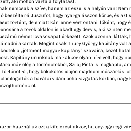
ett, aki mohón várta a folytatást.
knak nemcsak a szíve, hanem az esze is a helyén van! Nem n
 beszélte rá Juszufot, hogy nyargalásszon körbe, és azt s
set történt, de emiatt kár lenne vért ontani, főként, hogy
zerencsére a török oldalon is akadt egy dervis, aki szintén m
épszámú német lovascsapat érkezett. Azok azonnal látták, h
, támadni akartak. Megint csak Thury György kapitány volt 
kedtek a „jöttment magyar kapitány” szavaira, kezét hata
s most. Kapitány urunknak már akkor olyan híre volt, hogy n
a már elég a történetekből, Szilaj Pista is megkapta, ami
a történetről, hogy békekötés idején majdnem mészárlás let
felemlegették a barátai vidám poharazgatás közben, nagy
eszejthetnénk el.
kszor használjuk ezt a kifejezést akkor, ha egy-egy régi v