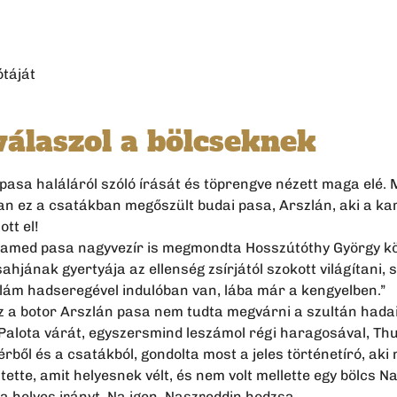
ótáját
álaszol a bölcseknek
pasa haláláról szóló írását és töprengve nézett maga elé. 
n ez a csatákban megőszült budai pasa, Arszlán, aki a kardj
tt el!
Mohamed pasa nagyvezír is megmondta Hosszútóthy György 
ahjának gyertyája az ellenség zsírjától szokott világítani,
szlám hadseregével indulóban van, lába már a kengyelben.”
z a botor Arszlán pasa nem tudta megvárni a szultán hadai
a Palota várát, egyszersmind leszámol régi haragosával, Th
 vérből és a csatákból, gondolta most a jeles történetíró, a
ette, amit helyesnek vélt, és nem volt mellette egy bölcs 
 helyes irányt. Na igen, Naszreddin hodzsa.