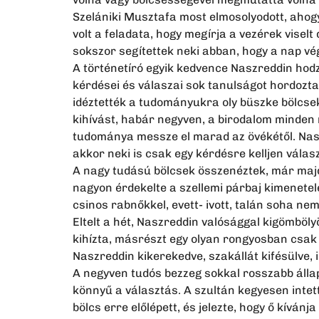
Szelániki Musztafa most elmosolyodott, ahogy
volt a feladata, hogy megírja a vezérek viselt
sokszor segítettek neki abban, hogy a nap vé
A történetíró egyik kedvence Naszreddin hodz
kérdései és válaszai sok tanulságot hordoztak
idéztették a tudományukra oly büszke bölcs
kihívást, habár negyven, a birodalom minden 
tudománya messze el marad az övékétől. Naszr
akkor neki is csak egy kérdésre kelljen válasz
A nagy tudású bölcsek összenéztek, már majdne
nagyon érdekelte a szellemi párbaj kimenetele
csinos rabnőkkel, evett- ivott, talán soha nem
Eltelt a hét, Naszreddin valósággal kigömböly
kihízta, másrészt egy olyan rongyosban csak 
Naszreddin kikerekedve, szakállát kifésülve, i
A negyven tudós bezzeg sokkal rosszabb állap
könnyű a választás. A szultán kegyesen intet
bölcs erre előlépett, és jelezte, hogy ő kíván