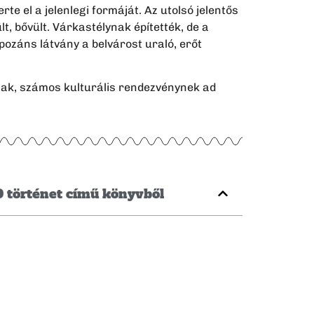
e el a jelenlegi formáját. Az utolsó jelentős
t, bővült. Várkastélynak építették, de a
pozáns látvány a belvárost uraló, erőt
snak, számos kulturális rendezvénynek ad
0 történet című könyvből