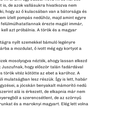
et is, de azok vallásukra hivatkozva nem
eki, hogy az ő kulacsában van a bátorsága és
nem ízlelt pompás nedűhöz, majd amint egyre
s felülmúlhatatlannak érezte magát immár,
 kell azt próbálnia. A török és a magyar
 tágra nyílt szemekkel bámuló legényre
kárba a mozdulat, ő ivott még egy kortyot a
tézek mosolyogva nézték, ahogy lassan elkezd
k Juszufnak, hogy először talán fadárdával
 török vitéz kötötte az ebet a karóhoz. A
i mulatságban lesz részük. Így is lett, habár
egyzései, a jócskán benyakalt mámorító nedű
zerint alá is érkezett, de elkapnia már nem
 nyeregből a szerencsétlent, de az szörnyű
runkat és a maroknyi magyart. Elég lett volna