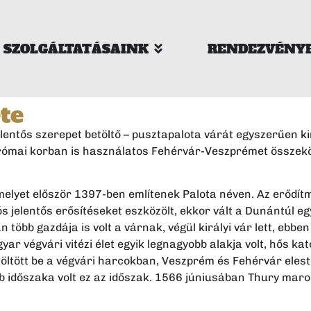
SZOLGÁLTATÁSAINK
RENDEZVÉNY
te
elentős szerepet betöltő – pusztapalota várát egyszerűen k
 római korban is használatos Fehérvár-Veszprémet összekö
, melyet először 1397-ben említenek Palota néven. Az erődí
lós jelentős erősítéseket eszközölt, ekkor vált a Dunántúl e
án több gazdája is volt a várnak, végül királyi vár lett, e
yar végvári vitézi élet egyik legnagyobb alakja volt, hős k
 töltött be a végvári harcokban, Veszprém és Fehérvár eles
b időszaka volt ez az időszak. 1566 júniusában Thury marok