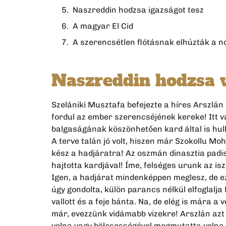
Naszreddin hodzsa igazságot tesz
A magyar El Cid
A szerencsétlen flótásnak elhúzták a n
Naszreddin hodzsa v
Szelániki Musztafa befejezte a híres Arszlán 
fordul az ember szerencséjének kereke! Itt va
balgaságának köszönhetően kard által is hullo
A terve talán jó volt, hiszen már Szokollu 
kész a hadjáratra! Az oszmán dinasztia padis
hajtotta kardjával! Íme, felséges urunk az i
Igen, a hadjárat mindenképpen meglesz, de e
úgy gondolta, külön parancs nélkül elfoglalj
vallott és a feje bánta. Na, de elég is mára a
már, evezzünk vidámabb vizekre! Arszlán azt t
volna vagy bölcsességével megmutatta volna a