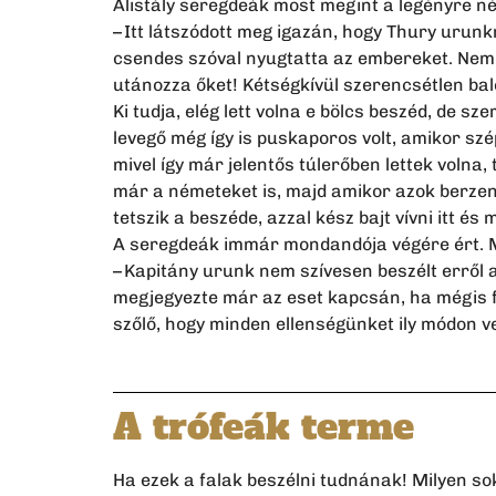
Alistály seregdeák most megint a legényre néz
– Itt látszódott meg igazán, hogy Thury urun
csendes szóval nyugtatta az embereket. Nem ő
utánozza őket! Kétségkívül szerencsétlen bale
Ki tudja, elég lett volna e bölcs beszéd, de s
levegő még így is puskaporos volt, amikor sz
mivel így már jelentős túlerőben lettek volna
már a németeket is, majd amikor azok berzen
tetszik a beszéde, azzal kész bajt vívni itt é
A seregdeák immár mondandója végére ért. Már
– Kapitány urunk nem szívesen beszélt erről 
megjegyezte már az eset kapcsán, ha mégis 
szőlő, hogy minden ellenségünket ily módon v
A trófeák terme
Ha ezek a falak beszélni tudnának! Milyen so