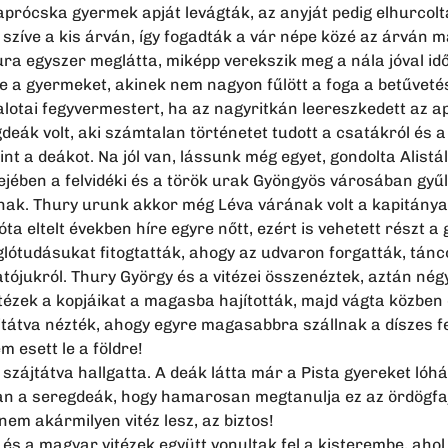
aprócska gyermek apját levágták, az anyját pedig elhurcol
 szíve a kis árván, így fogadták a vár népe közé az árván mar
ura egyszer meglátta, miképp verekszik meg a nála jóval id
rte a gyermeket, akinek nem nagyon fűlött a foga a betűvet
palotai fegyvermestert, ha az nagyritkán leereszkedett az 
eák volt, aki számtalan történetet tudott a csatákról és a v
nt a deákot. Na jól van, lássunk még egyet, gondolta Alistá
jében a felvidéki és a török urak Gyöngyös városában gyűl
nak. Thury urunk akkor még Léva várának volt a kapitánya,
zóta eltelt években híre egyre nőtt, ezért is vehetett részt
aglótudásukat fitogtatták, ahogy az udvaron forgatták, tán
tójukról. Thury György és a vitézei összenéztek, aztán nég
tézek a kopjáikat a magasba hajították, majd vágta közben el
tátva nézték, ahogy egyre magasabbra szállnak a díszes fe
m esett le a földre!
szájtátva hallgatta. A deák látta már a Pista gyereket lóhá
 a seregdeák, hogy hamarosan megtanulja ez az ördögfajz
em akármilyen vitéz lesz, az biztos!
k és a magyar vitézek együtt vonultak fel a kisterembe, aho