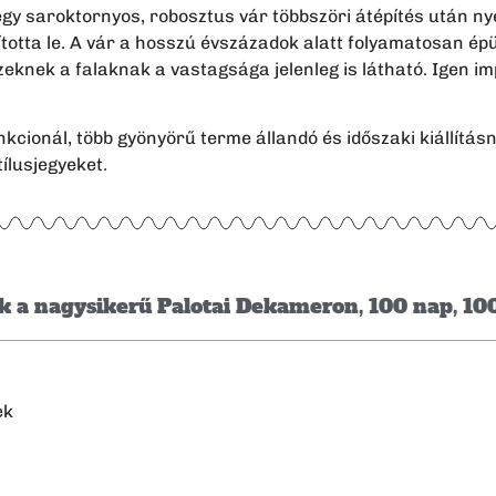
gy saroktornyos, robosztus vár többszöri átépítés után nyert
ította le. A vár a hosszú évszázadok alatt folyamatosan épül
zeknek a falaknak a vastagsága jelenleg is látható. Igen im
kcionál, több gyönyörű terme állandó és időszaki kiállítá
tílusjegyeket.
ek a nagysikerű Palotai Dekameron, 100 nap, 10
ek