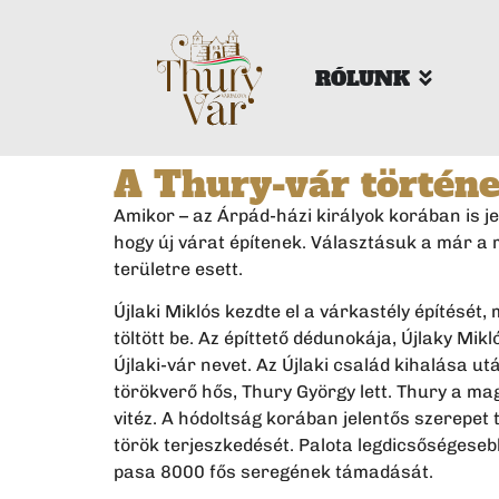
RÓLUNK
A Thury-vár történe
Amikor – az Árpád-házi királyok korában is j
hogy új várat építenek. Választásuk a már a
területre esett.
Újlaki Miklós kezdte el a várkastély építését
töltött be. Az építtető dédunokája, Újlaky Mik
Újlaki-vár nevet. Az Újlaki család kihalása ut
törökverő hős, Thury György lett. Thury a mag
vitéz. A hódoltság korában jelentős szerepet
török terjeszkedését. Palota legdicsőségeseb
pasa 8000 fős seregének támadását.