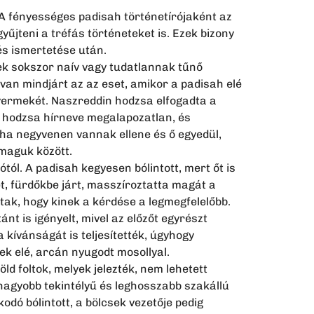
 A fényességes padisah történetírójaként az
gyűjteni a tréfás történeteket is. Ezek bizony
és ismertetése után.
nek sokszor naív vagy tudatlannak tűnő
 van mindjárt az az eset, amikor a padisah elé
yermekét. Naszreddin hodzsa elfogadta a
a hodzsa hírneve megalapozatlan, és
 ha negyvenen vannak ellene és ő egyedül,
 maguk között.
ól. A padisah kegyesen bólintott, mert őt is
et, fürdőkbe járt, masszíroztatta magát a
ptak, hogy kinek a kérdése a legmegfelelőbb.
t is igényelt, mivel az előzőt egyrészt
kívánságát is teljesítették, úgyhogy
sek elé, arcán nyugodt mosollyal.
d foltok, melyek jelezték, nem lehetett
gnagyobb tekintélyű és leghosszabb szakállú
kodó bólintott, a bölcsek vezetője pedig