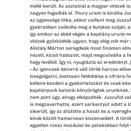
mellé került. Az asztalnál a magyar vitézek i
nagyon fogadták el. Thury uram is kínálta Ju
az ügyessége titka, akkor csillant meg Jusz
gyakrabban csókolta meg a butykos száját, a
így amikor az ebéd végén a kapitány urunk meg
vitézek győzködték ugyan, hogy elég volt már 
Alistály Márton seregdeák most finoman elmo
nézett, kicsit habozott, majd megcsóválta a fe
hegy levéből. Így ni, nyugtázta az eredményt, j
– Az igencsak bátorrá vált török harcos előv
lovagolgatni, óvatosan feldobálva a cifrára 
kellene kezdeni a gyakorlatozást és csak késő
kapitányunk katonái könyörögtek urunknak, ho
nem pont úgy, ahogy elképzelték. Juszufot v
is megzavarhatta, ezért sarkantyút adott a l
sikerült, így az átütötte a hasát és a nyere
kínok között hamarosan kiszenvedett. A török
egyetlen rossz mozdulat és patakokban folyt 