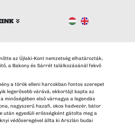
EINK
inőtte az Újlaki-Kont nemzetség elhatározták,
tő, a Bakony és Sárrét találkozásánál fekvő
tmény a török elleni harcokban fontos szerepet
gyik legerősebb várává, ekkortájt kapta az
bben a minőségében első várnagya a legendás
atona, nagyszerű hazafi, okos hadvezér, bátor
te után egyedüli erősségként gátolta meg a
nyi védőseregével állta ki Arszlán budai