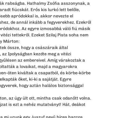
ták rabságba. Hathalmy Zsófia asszonynak, a
adt fiúcskát. Erős kis lurkó lett belőle,
ősebb apródokkal is, akkor nevezte el
éshez, de annál inkább a fegyverekhez. Ezekről
apródokhoz. Az egyre izmosabbá váló fiú másik
itézi tettekről. Ezeket Szilaj Pista soha nem
ly Márton:
tek össze, hogy a császáraik által
 az Ipolyságban kezdte meg a vitézi
 a gyűlésen az embereivel. Amíg várakoztak a
coltatták a lovaikat, majd a magyarokra
yen-öten kiváltak a csapatból, és körbe-körbe
kapták őket, ki-ki a sajátját. Egyre
gyverek, hogy aztán halálos biztonsággal
ton, az úgy ült ott, mintha csak odanőtt volna.
at is ezt a nehéz mutatványt! Hát, deákot
l a mi urunk egy Juszuf nevű híres harcos