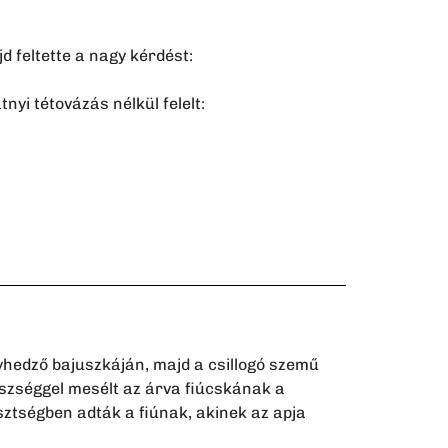
d feltette a nagy kérdést:
nyi tétovázás nélkül felelt:
yhedző bajuszkáján, majd a csillogó szemű
szséggel mesélt az árva fiúcskának a
esztségben adták a fiúnak, akinek az apja