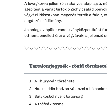
A lovagkorra jellemző szabályos alaprajzú, né
átépítést a várat birtokló Zichy család bonyol
végvári időszakban megerősítették a falait, e
sugárzó erődítmény.
Jelenleg az épület rendezvényközpontként fun
otthont, emellett őrzi a végvárakra jellemző s
Tartalomjegyzék - rövid történet
A Thury-vár története
Naszreddin hodzsa válaszol a bölcsekn
Butykosból nyert bátorság
A trófeák terme