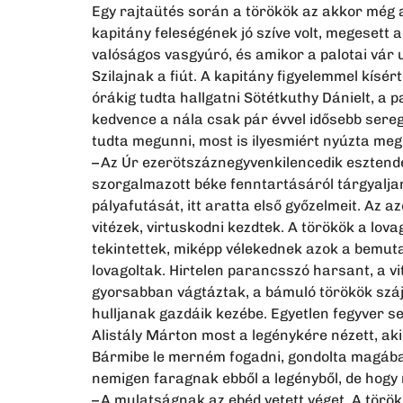
Egy rajtaütés során a törökök az akkor még 
kapitány feleségének jó szíve volt, megesett a
valóságos vasgyúró, és amikor a palotai vár 
Szilajnak a fiút. A kapitány figyelemmel kísé
órákig tudta hallgatni Sötétkuthy Dánielt, a 
kedvence a nála csak pár évvel idősebb seregd
tudta megunni, most is ilyesmiért nyúzta megi
– Az Úr ezerötszáznegyvenkilencedik esztende
szorgalmazott béke fenntartásáról tárgyalja
pályafutását, itt aratta első győzelmeit. Az a
vitézek, virtuskodni kezdtek. A törökök a lov
tekintettek, miképp vélekednek azok a bemuta
lovagoltak. Hirtelen parancsszó harsant, a vi
gyorsabban vágtáztak, a bámuló törökök száj
hulljanak gazdáik kezébe. Egyetlen fegyver se
Alistály Márton most a legénykére nézett, aki 
Bármibe le merném fogadni, gondolta magában
nemigen faragnak ebből a legényből, de hogy n
– A mulatságnak az ebéd vetett véget. A törö