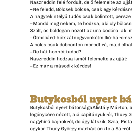
Naszreddin felé fordult, de ő felemelte az ujját
– Ne feledd, Bölcsek bölcse, csak egy kérdésr
A nagytekintélyű tudós csak bólintott, persze 
– Mondd meg nekem, te hodzsa, aki oly bölcsn
Szólt, és boldogan nézett az uralkodóra, aki m
– Ötmilliárd-hétszátnegyvenkétmillió-három
A bölcs csak döbbenten meredt rá, majd elhal
– De hát honnét tudod?
Naszreddin hodzsa ismét felemelte az ujját:
– Ez már a második kérdés!
Butykosból nyert bá
Butykosból nyert bátorságaAlistály Márton, a
legénykére nézett, aki kapitányukról, Thury
nagyhírű bajnokról, de úgy látszik, Szilaj Pis
egykor Thury György marháit őrizte a Sárrét l