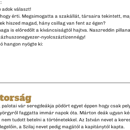
:
e adok választ!
hogy érti. Megsimogatta a szakállát, társaira tekintett, maj
ek hiszed magad, hány csillag van fent az égen?
aga is előredőlt a kíváncsiságtól hajtva. Naszreddin pillanat
százhuszonegyezer-nyolcszáztizennégy!
ó hangon nyögte ki:
torság
 palotai vár seregdeákja pödört egyet éppen hogy csak pel
 Györgyről faggatta immár napok óta. Márton deák ugyan ké
ta nem tudott betelni a történetekkel. Az István nevet a ker
egelőin, a Szilaj nevet pedig magától a kapitánytól kapta.