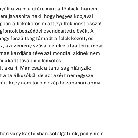
yúlt a kardja után, mint a többiek, hanem
em javasolta neki, hogy hegyes kopjával
 éppen a békekötés miatt gyűltek most össze!
egfontolt beszéddel csendesítette övéit. A
ogy feszültség támadt a felek között, és
az, aki kemény szóval rendre utasította most
lmas kardjára téve azt mondta, akinek nem
em akadt további ellenvetés.
t akart. Már csak a tanulság hiányzik:
t a találkozóból, de azt azért nemegyszer
 kár, hogy nem terem szép hazánkban annyi
árban vagy kastélyban sétálgatunk, pedig nem