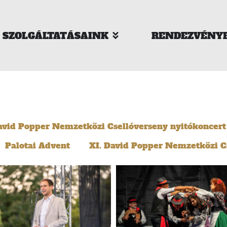
SZOLGÁLTATÁSAINK
RENDEZVÉNY
avid Popper Nemzetközi Csellóverseny nyitókoncert
Palotai Advent
XI. David Popper Nemzetközi C