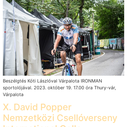
Beszélgtés Kóti Lászlóval Várpalota IRONMAN
sportolójával. 2023. október 19. 17.00 óra Thury-vár,
Várpalota
X. David Popper
Nemzetközi Csellóverseny