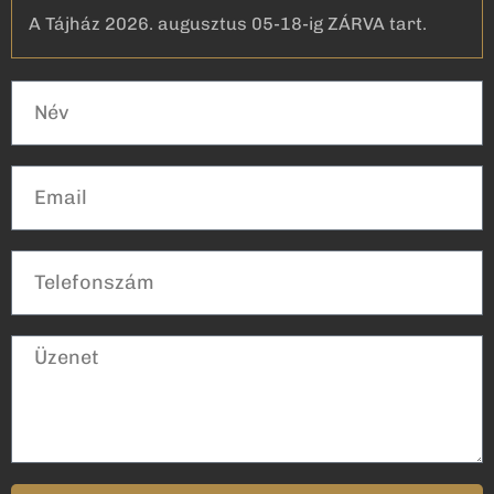
A Tájház 2026. augusztus 05-18-ig ZÁRVA tart.