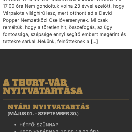
17:00 óra Nem gondoltuk volna 23 évvel ezelőtt, hogy
Várpalota világhírű lesz, mert otthont ad a David
Popper Nemzetközi Csellóversenynek. Mi csak
reméltük, hogy a töretlen hit, összefogás, az ügy
fontossága, szépsége ennyi segítő embert megérint és
tettekre sarkall.Nekünk, felnőtteknek a […]
A THURY-VÁR
NYITVATARTÁSA
NYÁRI NYITVATARTÁS
(MÁJUS 01. – SZEPTEMBER 30.)
HÉTFŐ: SZÜNNAP
KEDD-VASÁRNAP: 10.00-18.00 ÓRA