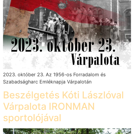
2023. október 23. Az 1956-os Forradalom és
Szabadságharc Emléknapja Várpalotán
Beszélgetés Kóti Lászlóval
Várpalota IRONMAN
sportolójával