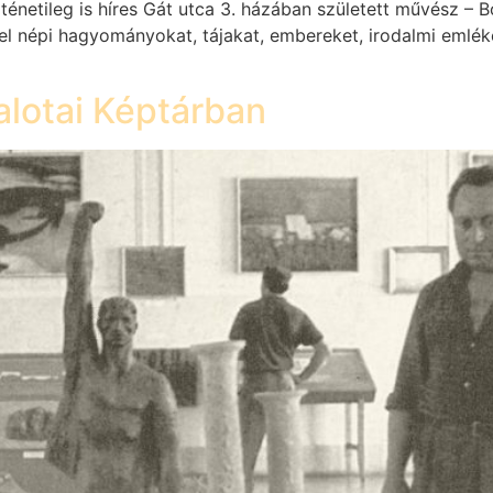
énetileg is híres Gát utca 3. házában született művész – 
vel népi hagyományokat, tájakat, embereket, irodalmi emléke
lotai Képtárban