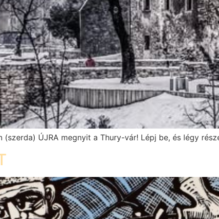
 (szerda) ÚJRA megnyit a Thury-vár! Lépj be, és légy rész
T