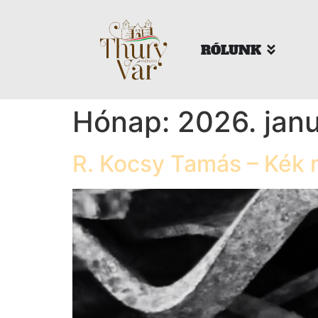
RÓLUNK
Hónap:
2026. jan
R. Kocsy Tamás – Kék r