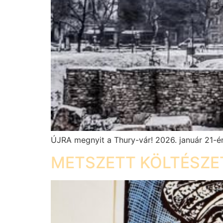
ÚJRA megnyit a Thury-vár! 2026. január 21-én
METSZETT KÖLTÉSZE