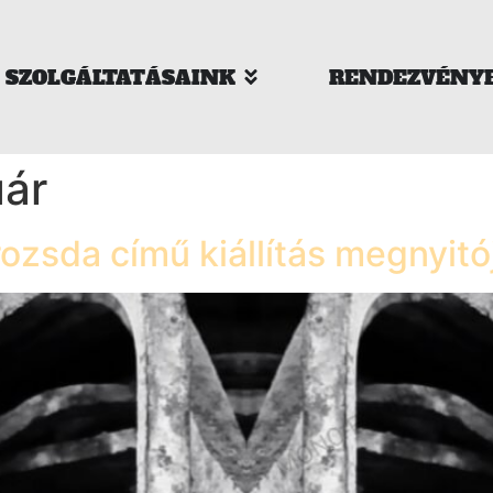
SZOLGÁLTATÁSAINK
RENDEZVÉNY
uár
ozsda című kiállítás megnyitó