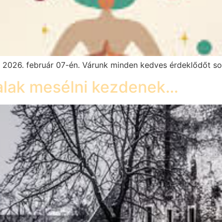
6. február 07-én. Várunk minden kedves érdeklődőt sok 
falak mesélni kezdenek…