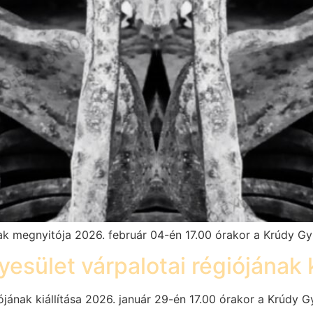
ak megnyitója 2026. február 04-én 17.00 órakor a Krúdy Gy
esület várpalotai régiójának k
ójának kiállítása 2026. január 29-én 17.00 órakor a Krúdy G