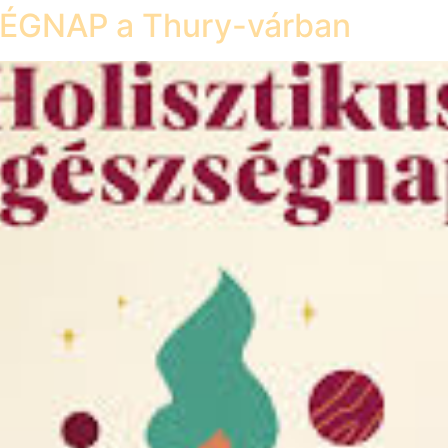
ÉGNAP a Thury-várban