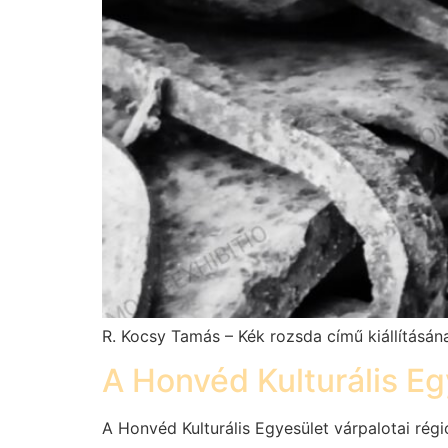
R. Kocsy Tamás – Kék rozsda című kiállításán
A Honvéd Kulturális Egy
A Honvéd Kulturális Egyesület várpalotai régi