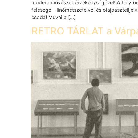
modern művészet érzékenységével! A helytört
felesége – linómetszeteivel és olajpasztelljei
csoda! Művei a […]
RETRO TÁRLAT a Várpa