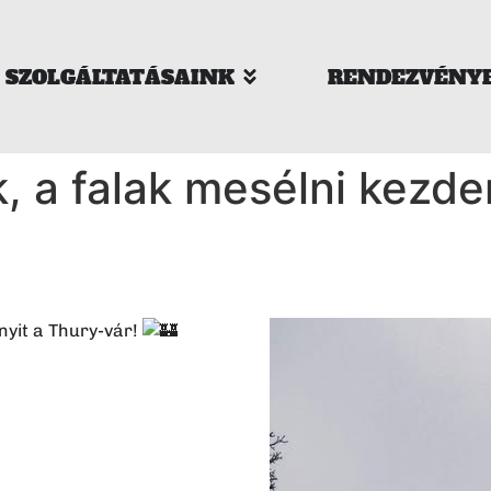
SZOLGÁLTATÁSAINK
RENDEZVÉNY
k, a falak mesélni kezd
yit a Thury-vár!