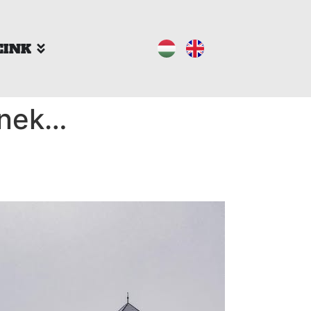
EINK
enek…