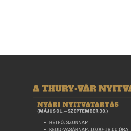
A THURY-VÁR NYIT
NYÁRI NYITVATARTÁS
(MÁJUS 01. – SZEPTEMBER 30.)
HÉTFŐ: SZÜNNAP
KEDD-VASÁRNAP: 10.00-18.00 ÓRA