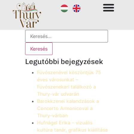
Legutóbbi bejegyzések
Fúvószenével köszöntjük 75
éves városunkat –
Fúvószenekari találkozó a
Thury-vár udvarán
Barokkzenei kalandzások a
Concerto Armonicoval a
Thury-várban
Hufnágel Erika – vizuális
kultúra tanár, grafikus kiállítása