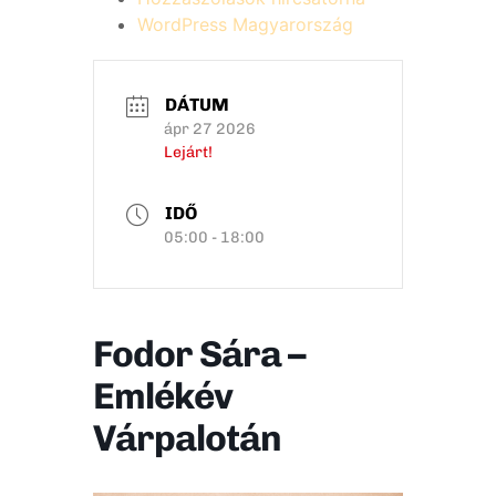
WordPress Magyarország
DÁTUM
ápr 27 2026
Lejárt!
IDŐ
05:00 - 18:00
Fodor Sára –
Emlékév
Várpalotán