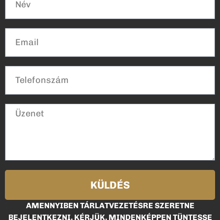
KÜLDÉS
AMENNYIBEN TÁRLATVEZETÉSRE SZERETNE
BEJELENTKEZNI, KÉRJÜK, MINDENKÉPPEN TÜNTESSE