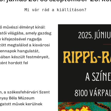
Mi vár rád a kiállításon?
 művészi élményt kínál:
estői világába, amely gazdag
ív kifejezésével ragadja
zött megtalálod a kisvárosi
indennapok hangulatát,
sában készült festményeit,
ént hordott fel
m, a székesfehérvári Szent
rnyay Béla Múzeum
ogatott művek kerülnek