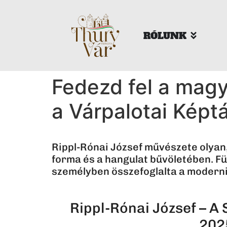
RÓLUNK
Fedezd fel a magy
a Várpalotai Képt
Rippl-Rónai József művészete olyan,
forma és a hangulat bűvöletében. Füle
személyben összefoglalta a modernit
Rippl-Rónai József – A
2025