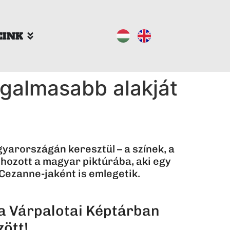
EINK
zgalmasabb alakját
yarországán keresztül – a színek, a
t hozott a magyar piktúrába, aki egy
Cezanne-jaként is emlegetik.
 a Várpalotai Képtárban
zött!