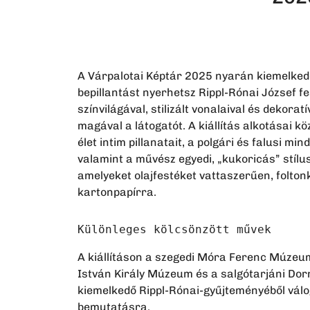
A Várpalotai Képtár 2025 nyarán kiemelkedő
bepillantást nyerhetsz Rippl-Rónai József f
színvilágával, stilizált vonalaival és dekorat
magával a látogatót. A kiállítás alkotásai kö
élet intim pillanatait, a polgári és falusi m
valamint a művész egyedi, „kukoricás” stílu
amelyeket olajfestéket vattaszerűen, foltonk
kartonpapírra.
Különleges kölcsönzött művek
A kiállításon a szegedi Móra Ferenc Múzeu
István Király Múzeum és a salgótarjáni Do
kiemelkedő Rippl-Rónai-gyűjteményéből vál
bemutatásra.