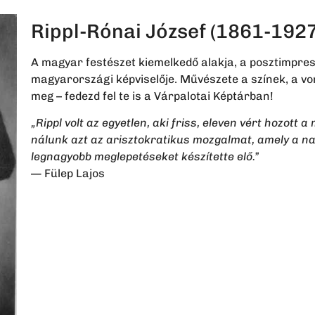
Rippl-Rónai József (1861-1927
A magyar festészet kiemelkedő alakja, a posztimpre
magyarországi képviselője. Művészete a színek, a vo
meg – fedezd fel te is a Várpalotai Képtárban!
„Rippl volt az egyetlen, aki friss, eleven vért hozott
nálunk azt az arisztokratikus mozgalmat, amely a n
legnagyobb meglepetéseket készítette elő.”
— Fülep Lajos