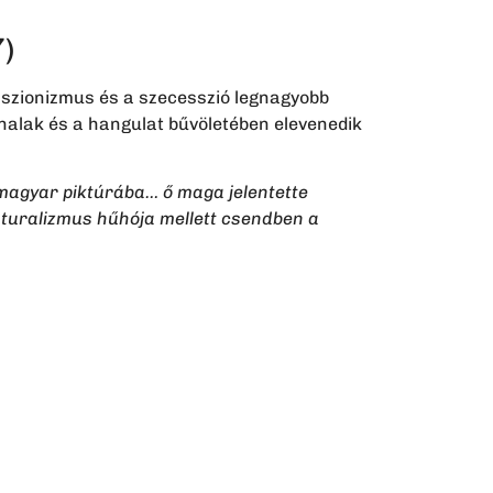
)
sszionizmus és a szecesszió legnagyobb
nalak és a hangulat bűvöletében elevenedik
 a magyar piktúrába… ő maga jelentette
aturalizmus hűhója mellett csendben a