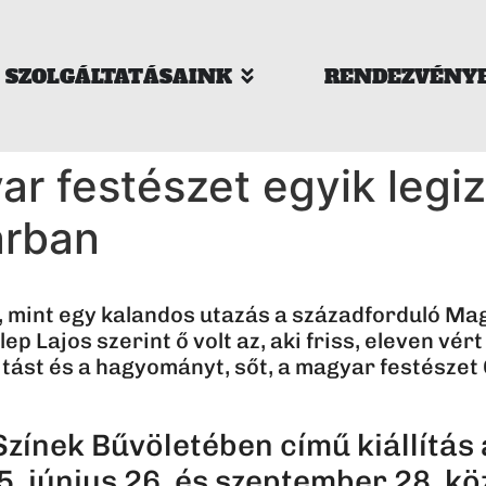
SZOLGÁLTATÁSAINK
RENDEZVÉNY
ar festészet egyik legi
árban
 mint egy kalandos utazás a századforduló Mag
p Lajos szerint ő volt az, aki friss, eleven vér
ást és a hagyományt, sőt, a magyar festészet 
 Színek Bűvöletében című kiállítás
. június 26. és szeptember 28. kö