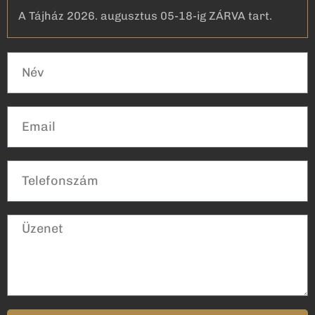
A Tájház 2026. augusztus 05-18-ig ZÁRVA tart.