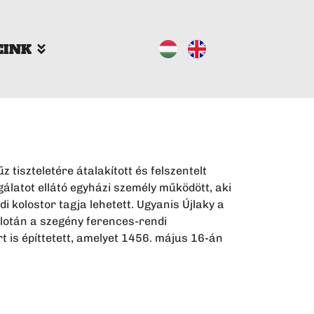
EINK
 tiszteletére átalakított és felszentelt
gálatot ellátó egyházi személy működött, aki
i kolostor tagja lehetett. Ugyanis Újlaky a
alotán a szegény ferences-rendi
t is építtetett, amelyet 1456. május 16-án