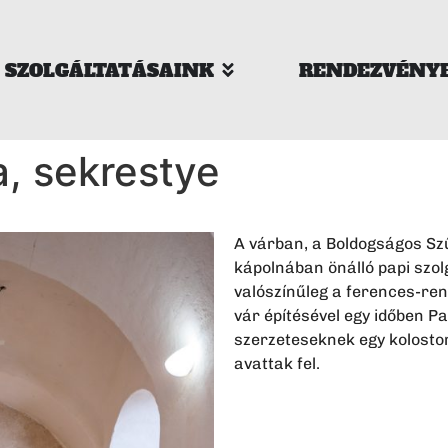
SZOLGÁLTATÁSAINK
RENDEZVÉNY
, sekrestye
A várban, a Boldogságos Szűz
kápolnában önálló papi szol
valószínűleg a ferences-rend
vár építésével egy időben P
szerzeteseknek egy kolostor
avattak fel.