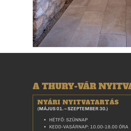
A THURY-VÁR NYIT
NYÁRI NYITVATARTÁS
(MÁJUS 01. – SZEPTEMBER 30.)
HÉTFŐ: SZÜNNAP
KEDD-VASÁRNAP: 10.00-18.00 ÓRA