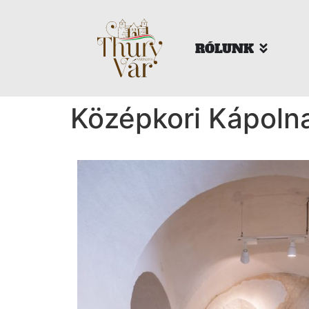
RÓLUNK
Középkori Kápolna