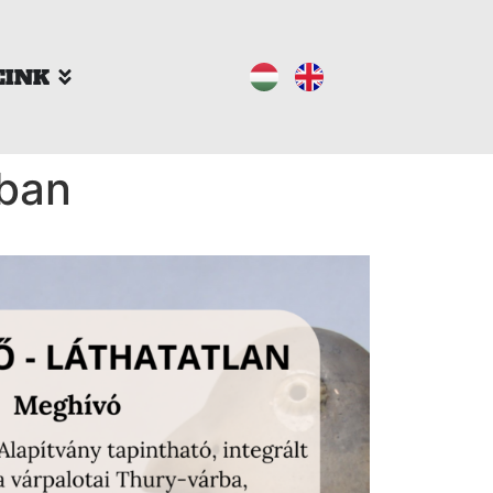
EINK
rban