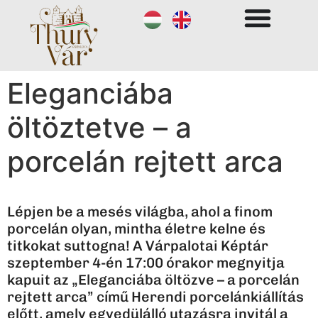
Eleganciába
öltöztetve – a
porcelán rejtett arca
Lépjen be a mesés világba, ahol a finom
porcelán olyan, mintha életre kelne és
titkokat suttogna! A Várpalotai Képtár
szeptember 4-én 17:00 órakor megnyitja
kapuit az „Eleganciába öltözve – a porcelán
rejtett arca” című Herendi porcelánkiállítás
előtt, amely egyedülálló utazásra invitál a