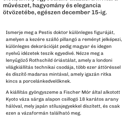
művészet, hagyomány és elegancia
ötvözetébe, egészen december 15-ig.
Ismerje meg a Pestis doktor különleges figuráját,
amelyen a kezére szálló pillangó a reményt jelképezi,
különleges dekorációját pedig magyar és idegen
nyelvű idézetek teszik egyedivé. Nézze meg a
lenyűgöző Rothschild óriástálat, amely a londoni
világkiállítás technikai csodája, több ezer áttöréssel
és díszítő madaras mintával, amely igazán ritka
kincs a porcelánkedvelőknek.
A kiállítás gyöngyszeme a Fischer Mór által alkotott
Kyoto váza sárga alapon csillogó 18 karátos arany
hálóval, mely japán stílusjegyekkel díszített, és csak
ezen a vázaformán található meg.