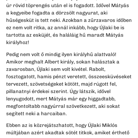
úr rövid töprengés után el is fogadott. Idővel Mátyás
a kegyeibe fogadta a dörzsölt nagyurat, aki
hűségesküt is tett neki. Azokban a zűrzavaros időben
ez nem volt ritka, az annál inkább, hogy Újlaki be is
tartotta az esküjét, és haláláig hű maradt Mátyás
királyhoz!
Pedig nem volt ő mindig ilyen királyhű alattvaló!
Amikor meghalt Albert király, sokan halásztak a
zavarosban, Újlaki sem volt kivétel. Rabolt,
fosztogatott, hamis pénzt veretett, összeesküvéseket
tervezett, szövetségeket kötött, majd rúgott fel,
pillanatnyi érdekei szerint. Úgy látszik, idővel
lenyugodott, mert Mátyás már egy higgadtabb,
megfontoltabb nagyúrral szövetkezett, aki sokat
segített neki a harcaiban.
Ebben az is közrejátszhatott, hogy Újlaki Miklós
múltjában azért akadtak sötét titkok, amiket érthető