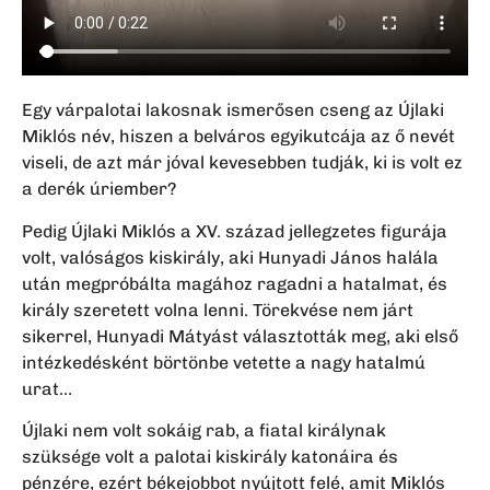
Egy várpalotai lakosnak ismerősen cseng az Újlaki
Miklós név, hiszen a belváros egyikutcája az ő nevét
viseli, de azt már jóval kevesebben tudják, ki is volt ez
a derék úriember?
Pedig Újlaki Miklós a XV. század jellegzetes figurája
volt, valóságos kiskirály, aki Hunyadi János halála
után megpróbálta magához ragadni a hatalmat, és
király szeretett volna lenni. Törekvése nem járt
sikerrel, Hunyadi Mátyást választották meg, aki első
intézkedésként börtönbe vetette a nagy hatalmú
urat…
Újlaki nem volt sokáig rab, a fiatal királynak
szüksége volt a palotai kiskirály katonáira és
pénzére, ezért békejobbot nyújtott felé, amit Miklós