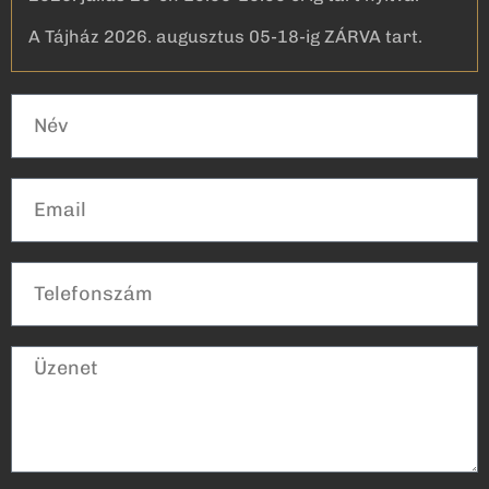
A Tájház 2026. augusztus 05-18-ig ZÁRVA tart.