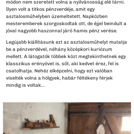
módon nem szeretett volna a nyilvánosság elé tárni.
Ilyen volt a titkos pénzverdéje, amit egy
asztalosműhelyben üzemeltetett. Napközben
mesteremberek szorgoskodtak ott, de éjjel beindult a
jóval nagyobb haszonnal járó hamis pénz verése.
Legújabb kiállításunk ezt az asztalosműhelyt mutatja
be a pénzverdével, néhány középkori kuriózum
mellett. A látogatók többek közt megtekinthetnek egy
klasszikus erényövet is, sőt, aki kedvet érez, fel is
csatolhatja. Nehéz elképzelni, hogy ezt valóban
viselték volna a hölgyek, habár féltékeny férjek
mindig is voltak…