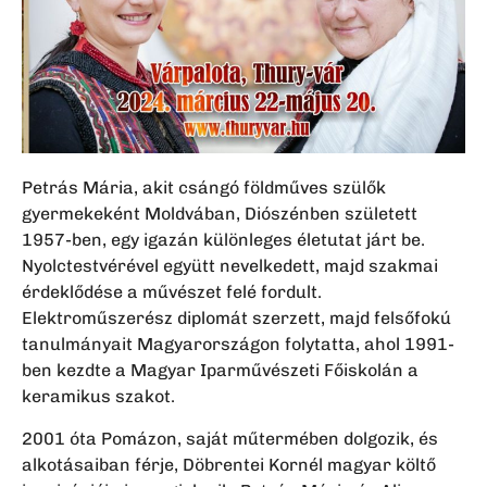
Petrás Mária, akit csángó földműves szülők
gyermekeként Moldvában, Diószénben született
1957-ben, egy igazán különleges életutat járt be.
Nyolctestvérével együtt nevelkedett, majd szakmai
érdeklődése a művészet felé fordult.
Elektroműszerész diplomát szerzett, majd felsőfokú
tanulmányait Magyarországon folytatta, ahol 1991-
ben kezdte a Magyar Iparművészeti Főiskolán a
keramikus szakot.
2001 óta Pomázon, saját műtermében dolgozik, és
alkotásaiban férje, Döbrentei Kornél magyar költő