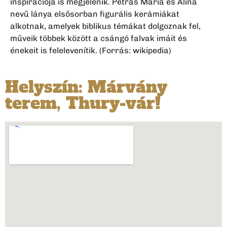
inspirációja is megjelenik. Petrás Mária és Alina
nevű lánya elsősorban figurális kerámiákat
alkotnak, amelyek biblikus témákat dolgoznak fel,
műveik többek között a csángó falvak imáit és
énekeit is felelevenítik. (Forrás: wikipedia)
Helyszín: Márvány
terem, Thury-vár!