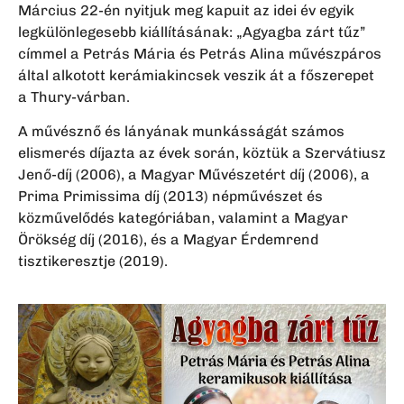
Március 22-én nyitjuk meg kapuit az idei év egyik
legkülönlegesebb kiállításának: „Agyagba zárt tűz”
címmel a Petrás Mária és Petrás Alina művészpáros
által alkotott kerámiakincsek veszik át a főszerepet
a Thury-várban.
A művésznő és lányának munkásságát számos
elismerés díjazta az évek során, köztük a Szervátiusz
Jenő-díj (2006), a Magyar Művészetért díj (2006), a
Prima Primissima díj (2013) népművészet és
közművelődés kategóriában, valamint a Magyar
Örökség díj (2016), és a Magyar Érdemrend
tisztikeresztje (2019).