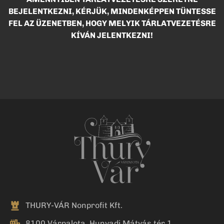
BEJELENTKEZNI, KÉRJÜK, MINDENKÉPPEN TÜNTESSE
FEL AZ ÜZENETBEN, HOGY MELYIK TÁRLATVEZETÉSRE
KÍVÁN JELENTKEZNI!
THURY-VÁR Nonprofit Kft.
8100 Várpalota, Hunyadi Mátyás tér 1.