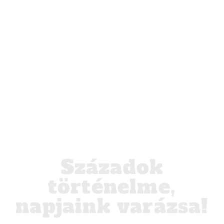
Századok
történelme,
napjaink varázsa!
SZÍNVONALAS KIÁLLÍTÁSOK,